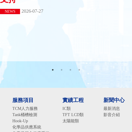
2026-07-27
NEWS
服務項目
實績工程
新聞中心
TCM人力服務
IC類
最新消息
Tank桶槽檢測
TFT LCD類
影音介紹
Hook-Up
太陽能類
化學品供應系統