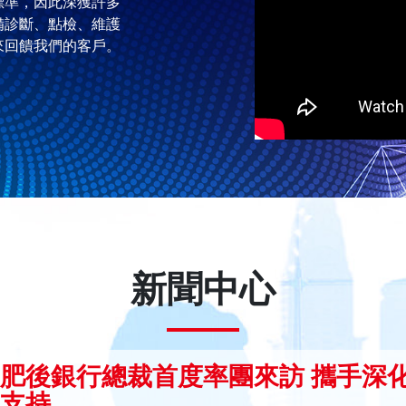
標準，因此深獲許多
備診斷、點檢、維護
來回饋我們的客戶。
新聞中心
肥後銀行總裁首度率團來訪 攜手深
支持