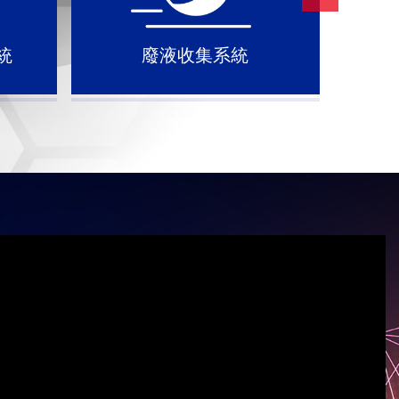
統
廢液收集系統
藥