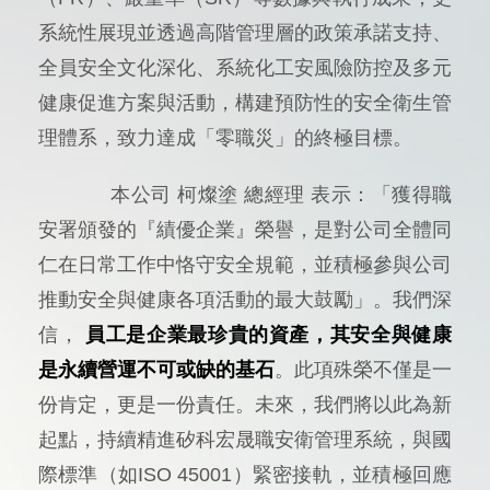
系統性展現並透過高階管理層的政策承諾支持、
全員安全文化深化、系統化工安風險防控及多元
健康促進方案與活動，構建預防性的安全衛生管
理體系，致力達成「零職災」的終極目標。
本公司 柯燦塗 總經理 表示：「獲得職
安署頒發的『績優企業』榮譽，是對公司全體同
仁在日常工作中恪守安全規範，並積極參與公司
推動安全與健康各項活動的最大鼓勵」。我們深
信，
員工是企業最珍貴的資產，其安全與健康
是永續營運不可或缺的基石
。此項殊榮不僅是一
份肯定，更是一份責任。未來，我們將以此為新
起點，持續精進矽科宏晟職安衛管理系統，與國
際標準（如ISO 45001）緊密接軌，並積極回應