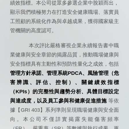
績效指標。本公司從眾多參選企業中脫穎而出，
顯示我們積極努力在打造安全健康職場、落實員
工照顧的系統化作為與卓越成果，獲得國家級主
管機關的高度認可。
本次評比嚴格審視企業永續報告書中職
業健康與安全章節的揭露品質，推動職場健康與
安全指標具有主動性和預防性量化之成效，包括
管理方針承諾、管理系統PDCA、風險管理（危
害辨識、評估、控制）、關鍵績效指標
（KPIs）的完整性與趨勢分析、具體目標設定
與達成度，以及員工參與和健康促進措施
等依
據【GRI 403】系列準則呈現職場健康與安全面
向。本公司不僅詳實揭露失能傷害頻率
（FR）、嚴重率（SR）等數據與執行成果，更